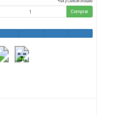
*IVA y CANON Incluido
Comprar
20 - 60
W
USB PD