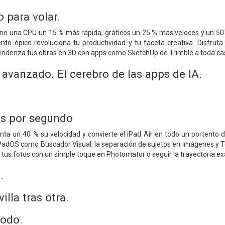
 para volar.
iene una CPU un 15 % más rápida, gráficos un 25 % más veloces y un 
iento épico revoluciona tu productividad y tu faceta creativa. Disfru
enderiza tus obras en 3D con apps como SketchUp de Trimble a toda ca
 avanzado. El cerebro de las apps de IA.
es por segundo
ta un 40 % su velocidad y convierte el iPad Air en todo un portento de
PadOS como Buscador Visual, la separación de sujetos en imágenes y T
r tus fotos con un simple toque en Photomator o seguir la trayectoria e
.
lla tras otra.
todo.