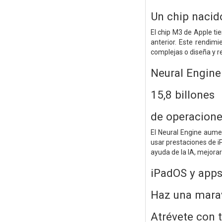
Un chip nacido
El chip M3 de Apple t
anterior. Este rendim
complejas o diseña y r
Neural Engine
15,8 billones
de operacion
El Neural Engine aumen
usar prestaciones de i
ayuda de la IA, mejora
iPadOS y apps
Haz una maravi
Atrévete con 