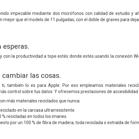
nido impecable mediante dos micrófonos con calidad de estudio y alt
n mejor que el modelo de 11 pulgadas, con el doble de graves para dejar
n esperas.
 con la productividad a tope estés donde estés usando la conexión Wi‑Fi
 cambiar las cosas.
a ti, también lo es para Apple. Por eso empleamos materiales reci
más control sobre tus datos. Y ofrecemos prestaciones de accesibilidad 
 con más materiales reciclados que nunca:
eciclado en la carcasa ultrarresistente.
0 % recicladas en todos los imanes.
sto por un 100 % de fibra de madera, toda reciclada o extraída de for