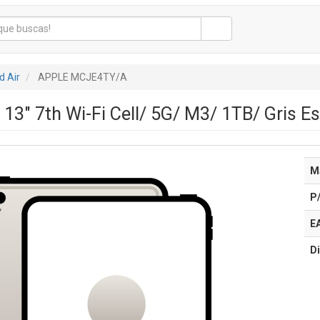
d Air
APPLE MCJE4TY/A
 13" 7th Wi-Fi Cell/ 5G/ M3/ 1TB/ Gris Es
M
P
E
Di