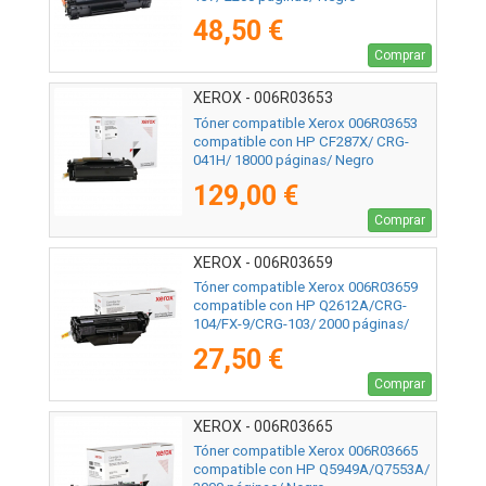
48,50 €
Comprar
XEROX - 006R03653
Tóner compatible Xerox 006R03653
compatible con HP CF287X/ CRG-
041H/ 18000 páginas/ Negro
129,00 €
Comprar
XEROX - 006R03659
Tóner compatible Xerox 006R03659
compatible con HP Q2612A/CRG-
104/FX-9/CRG-103/ 2000 páginas/
Negro
27,50 €
Comprar
XEROX - 006R03665
Tóner compatible Xerox 006R03665
compatible con HP Q5949A/Q7553A/