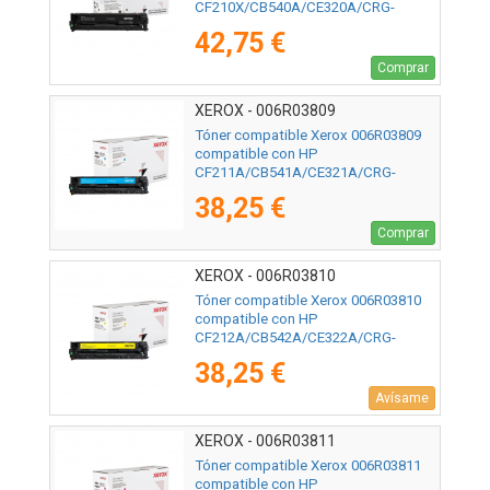
CF210X/CB540A/CE320A/CRG-
116BK/CRG-131BKH/ 2400 páginas/
42,75 €
Negro
Comprar
XEROX - 006R03809
Tóner compatible Xerox 006R03809
compatible con HP
CF211A/CB541A/CE321A/CRG-
116C/CRG-131C/ 1800 páginas/ Cian
38,25 €
Comprar
XEROX - 006R03810
Tóner compatible Xerox 006R03810
compatible con HP
CF212A/CB542A/CE322A/CRG-
116Y/CRG-131Y/ 1800 páginas/
38,25 €
Amarillo
Avísame
XEROX - 006R03811
Tóner compatible Xerox 006R03811
compatible con HP