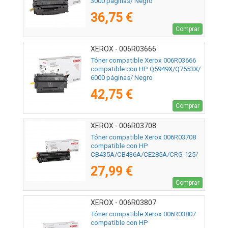
3000 páginas/ Negro
36,75 €
Comprar
XEROX - 006R03666
Tóner compatible Xerox 006R03666
compatible con HP Q5949X/Q7553X/
6000 páginas/ Negro
42,75 €
Comprar
XEROX - 006R03708
Tóner compatible Xerox 006R03708
compatible con HP
CB435A/CB436A/CE285A/CRG-125/
2000 páginas/ Negro
27,99 €
Comprar
XEROX - 006R03807
Tóner compatible Xerox 006R03807
compatible con HP