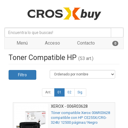
Menú
Acceso
Contacto
0
Toner Compatible HP
(53 art.)
Filtro
Ant.
01
02
Sig.
XEROX - 006R03628
Tóner compatible Xerox 006R03628
compatible con HP CE255X/CRG-
324II/ 12500 páginas/ Negro