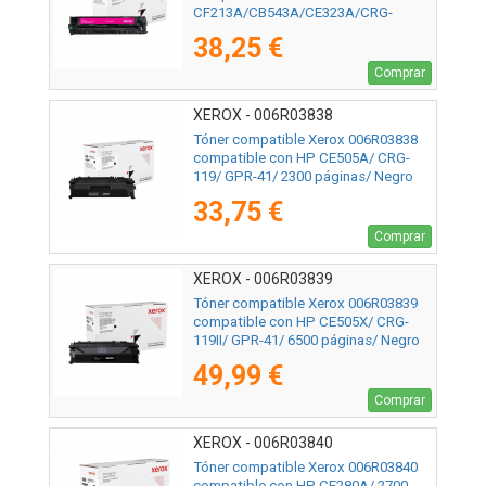
CF213A/CB543A/CE323A/CRG-
116M/CRG-131M/ 1800 páginas/
38,25 €
Magenta
Comprar
XEROX - 006R03838
Tóner compatible Xerox 006R03838
compatible con HP CE505A/ CRG-
119/ GPR-41/ 2300 páginas/ Negro
33,75 €
Comprar
XEROX - 006R03839
Tóner compatible Xerox 006R03839
compatible con HP CE505X/ CRG-
119II/ GPR-41/ 6500 páginas/ Negro
49,99 €
Comprar
XEROX - 006R03840
Tóner compatible Xerox 006R03840
compatible con HP CF280A/ 2700