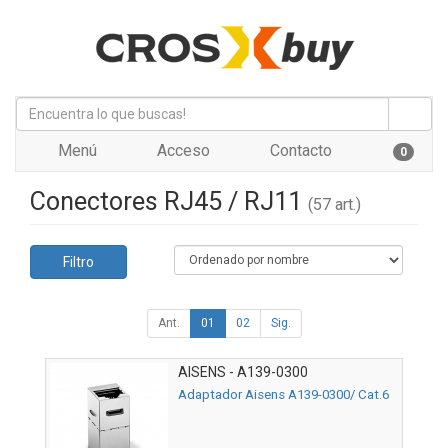
Menú
Acceso
Contacto
0
Conectores RJ45 / RJ11
(57 art.)
Filtro
Ant.
01
02
Sig.
AISENS - A139-0300
Adaptador Aisens A139-0300/ Cat.6