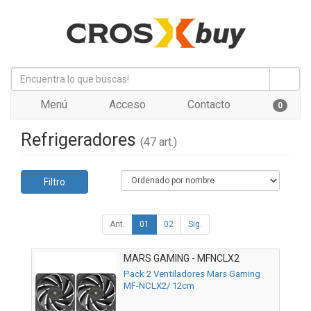
Menú
Acceso
Contacto
0
Refrigeradores
(47 art.)
Filtro
Ant.
01
02
Sig.
MARS GAMING - MFNCLX2
Pack 2 Ventiladores Mars Gaming
MF-NCLX2/ 12cm