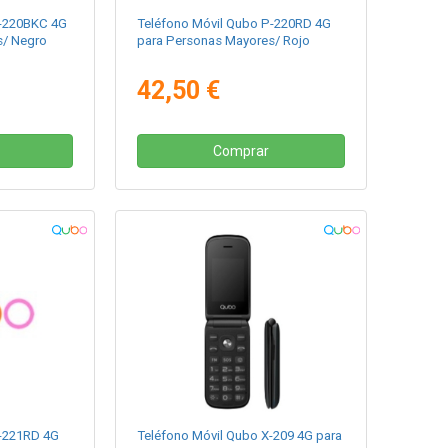
P-220BKC 4G
Teléfono Móvil Qubo P-220RD 4G
s/ Negro
para Personas Mayores/ Rojo
42,50 €
Comprar
P-221RD 4G
Teléfono Móvil Qubo X-209 4G para