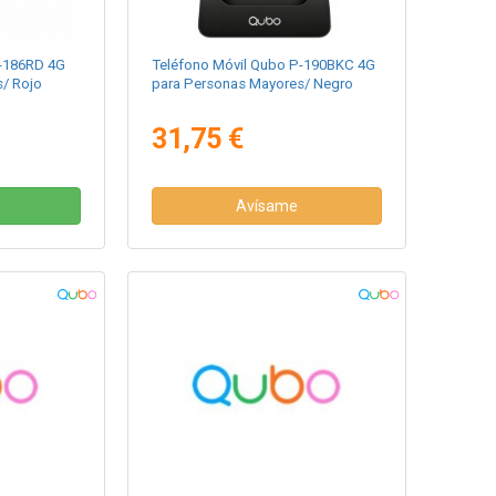
P-186RD 4G
Teléfono Móvil Qubo P-190BKC 4G
/ Rojo
para Personas Mayores/ Negro
31,75 €
Avísame