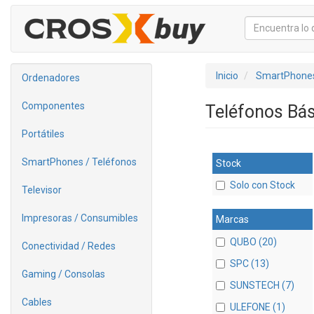
Inicio
SmartPhones
Ordenadores
Componentes
Teléfonos Bá
Portátiles
SmartPhones / Teléfonos
Stock
Solo con Stock
Televisor
Impresoras / Consumibles
Marcas
QUBO (20)
Conectividad / Redes
SPC (13)
Gaming / Consolas
SUNSTECH (7)
Cables
ULEFONE (1)