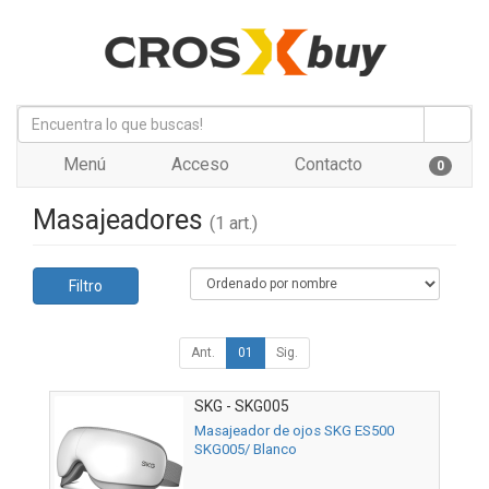
Menú
Acceso
Contacto
0
Masajeadores
(1 art.)
Filtro
Ant.
01
Sig.
SKG - SKG005
Masajeador de ojos SKG ES500
SKG005/ Blanco