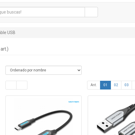
ble USB
art.)
Ant.
01
02
03