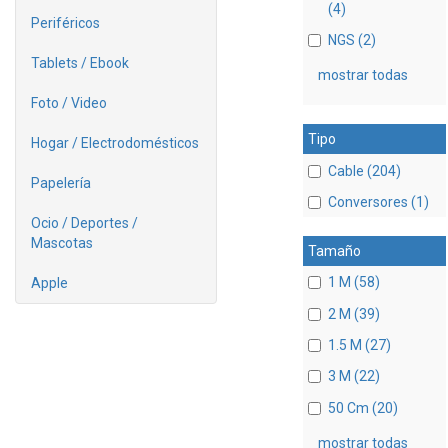
(4)
Periféricos
NGS (2)
Tablets / Ebook
mostrar todas
Foto / Video
Tipo
Hogar / Electrodomésticos
Cable (204)
Papelería
Conversores (1)
Ocio / Deportes /
Mascotas
Tamaño
1 M (58)
Apple
2 M (39)
1.5 M (27)
3 M (22)
50 Cm (20)
mostrar todas