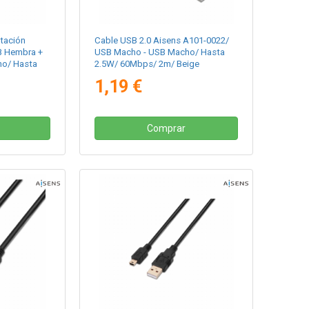
tación
Cable USB 2.0 Aisens A101-0022/
B Hembra +
USB Macho - USB Macho/ Hasta
o/ Hasta
2.5W/ 60Mbps/ 2m/ Beige
Negro/ Rojo
1,19 €
Comprar