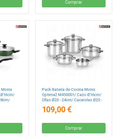
Comprar
a Monix
Pack Batería de Cocina Monix
 Ø16cm/
Optima2 M450001/ Cazo Ø16cm/
 28cm/
Ollas Ø20 - 24cm/ Cacerolas Ø20 -
ro
24cm/ Acero Inoxidable/ Apta para
109,00 €
Inducción
Inducción
Comprar