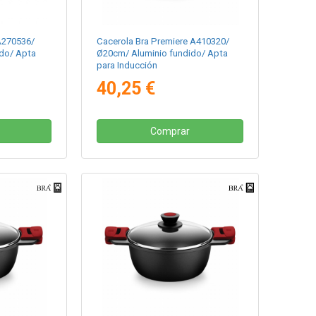
 A270536/
Cacerola Bra Premiere A410320/
do/ Apta
Ø20cm/ Aluminio fundido/ Apta
para Inducción
40,25 €
Comprar