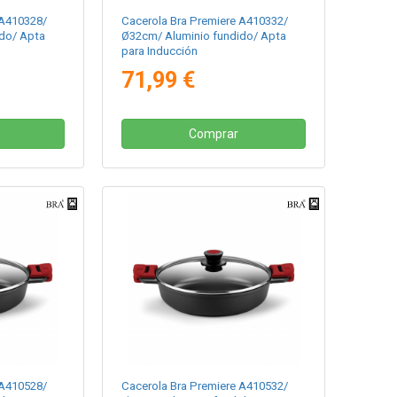
 A410328/
Cacerola Bra Premiere A410332/
do/ Apta
Ø32cm/ Aluminio fundido/ Apta
para Inducción
71,99 €
Comprar
 A410528/
Cacerola Bra Premiere A410532/