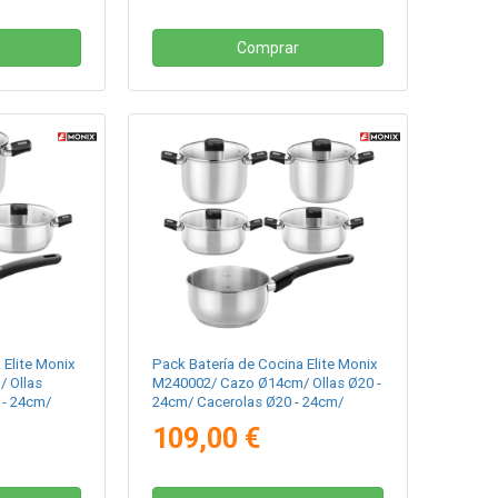
Comprar
 Elite Monix
Pack Batería de Cocina Elite Monix
 Ollas
M240002/ Cazo Ø14cm/ Ollas Ø20 -
 - 24cm/
24cm/ Cacerolas Ø20 - 24cm/
 para
Acero Inoxidable/ Apta para
109,00 €
Inducción