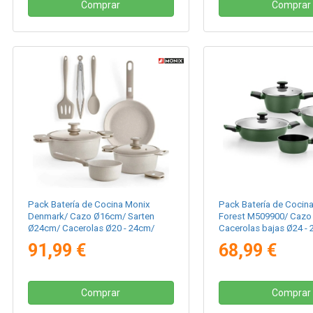
Comprar
Comprar
Pack Batería de Cocina Monix
Pack Batería de Cocin
Denmark/ Cazo Ø16cm/ Sarten
Forest M509900/ Cazo
Ø24cm/ Cacerolas Ø20 - 24cm/
Cacerolas bajas Ø24 -
Aluminio Fundido/ Apta para
Cacerolas Ø20cm/ Ace
91,99 €
68,99 €
Inducción
Inoxidable/ Apta para 
Comprar
Comprar