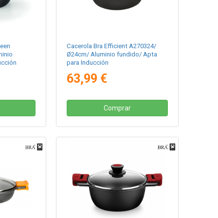
reen
Cacerola Bra Efficient A270324/
inio
Ø24cm/ Aluminio fundido/ Apta
ucción
para Inducción
63,99 €
Comprar