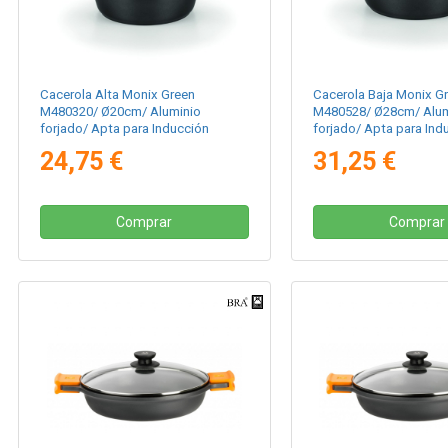
Cacerola Alta Monix Green
Cacerola Baja Monix G
M480320/ Ø20cm/ Aluminio
M480528/ Ø28cm/ Alum
forjado/ Apta para Inducción
forjado/ Apta para Ind
24,75 €
31,25 €
Comprar
Comprar