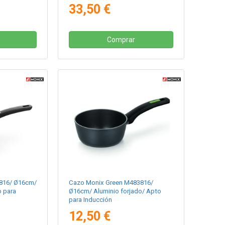
33,50 €
Comprar
3816/ Ø16cm/
Cazo Monix Green M483816/
o para
Ø16cm/ Aluminio forjado/ Apto
para Inducción
12,50 €