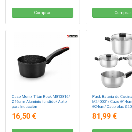
Comprar
Comprar
Cazo Monix Titán Rock M813816/
Pack Batería de Cocina
Ø16cm/ Aluminio fundido/ Apto
M240001/ Cazo Ø14cm/
para Inducción
Ø24cm/ Cacerolas Ø20
Acero Inoxidable/ Apta
16,50 €
81,99 €
Inducción