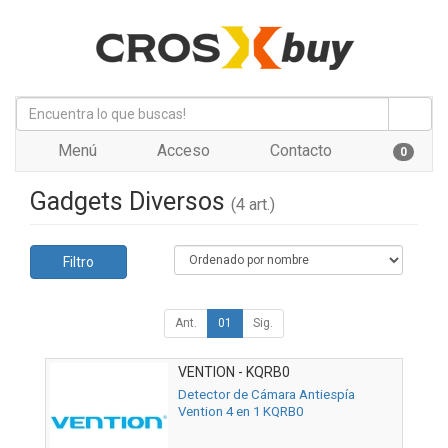
Menú
Acceso
Contacto
0
Gadgets Diversos
(4 art.)
Filtro
Ant.
01
Sig.
VENTION - KQRB0
Detector de Cámara Antiespía
Vention 4 en 1 KQRB0