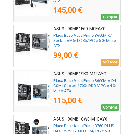
ATX
145,00 €
Comprar
ASUS - 90MB1F60-M0EAY0
Placa Base Asus Prime B650M-K/
Socket AM5/ DDR5/ PCIe 5.0/ Micro
ATX
99,00 €
Avísame
ASUS - 90MB19K0-M1EAYC
Placa Base Asus Prime B660M-A D4-
CSM/ Socket 1700/ DDR4/ PCIe 4.0/
Micro ATX
115,00 €
Comprar
ASUS - 90MB1CW0-M1EAY0
Placa Base Asus Prime B760-PLUS
D4 Socket 1700/ DDR4/ PCIe 5.0