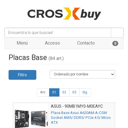
Menú
Acceso
Contacto
0
Placas Base
(84 art.)
Filtro
Ant.
01
02
03
Sig.
ASUS - 90MB1MY0-M0EAYC
Placa Base Asus A620AM-A-CSM
Socket AM5/ DDR5/ PCIe 4.0/ Micro
ATX