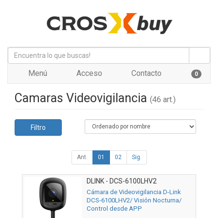
Menú
Acceso
Contacto
0
Camaras Videovigilancia
(46 art.)
Filtro
Ant.
01
02
Sig.
DLINK - DCS-6100LHV2
Cámara de Videovigilancia D-Link
DCS-6100LHV2/ Visión Nocturna/
Control desde APP