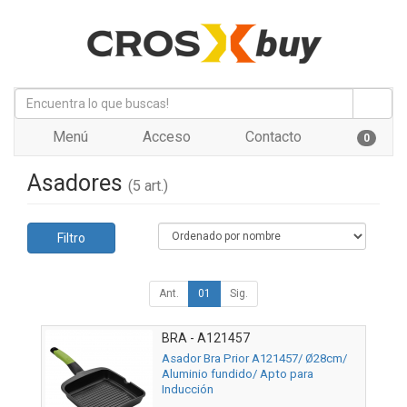
Menú
Acceso
Contacto
0
Asadores
(5 art.)
Filtro
Ant.
01
Sig.
BRA - A121457
Asador Bra Prior A121457/ Ø28cm/
Aluminio fundido/ Apto para
Inducción