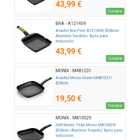
43,99 €
Comprar
BRA - A121459
Asador Bra Prior A121459/ Ø28cm/
Aluminio fundido/ Apto para
Inducción
43,99 €
Comprar
MONIX - M481231
Asador Monix Green M481231/
Ø28cm
19,50 €
Comprar
MONIX - M810029
Grill Monix Titán Monix M810029/
Ø28cm/ Aluminio forjado/ Apto para
Inducción