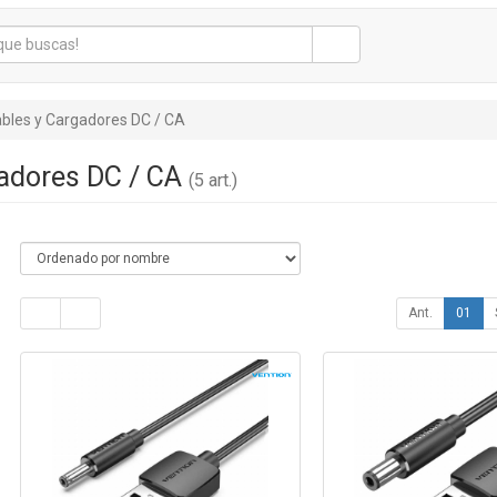
bles y Cargadores DC / CA
gadores DC / CA
(5 art.)
Ant.
01