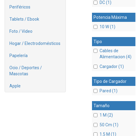
DC (1)
Periféricos
Potencia Máxima
Tablets / Ebook
10 W (1)
Foto / Video
Tipo
Hogar / Electrodomésticos
Cables de
Papelería
Alimentacion (4)
Cargador (1)
Ocio / Deportes /
Mascotas
Tipo de Cargador
Apple
Pared (1)
Tamaño
1 M (2)
50 Cm (1)
1.5 M (1)