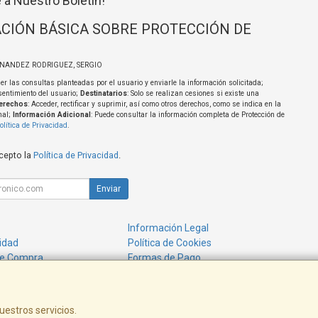
 a Nuestro Boletín!
CIÓN BÁSICA SOBRE PROTECCIÓN DE
RNANDEZ RODRIGUEZ, SERGIO
er las consultas planteadas por el usuario y enviarle la información solicitada;
sentimiento del usuario;
Destinatarios
: Solo se realizan cesiones si existe una
erechos
: Acceder, rectificar y suprimir, así como otros derechos, como se indica en la
nal;
Información Adicional
: Puede consultar la información completa de Protección de
olítica de Privacidad
.
acepto la
Política de Privacidad
.
Enviar
Información Legal
cidad
Política de Cookies
de Compra
Formas de Pago
uestros servicios.