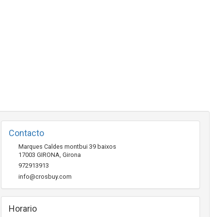
Contacto
Marques Caldes montbui 39 baixos
17003
GIRONA
,
Girona
972913913
info@crosbuy.com
Horario