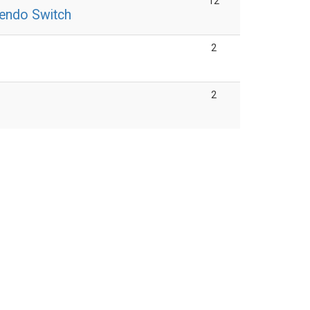
12
endo Switch
2
4
2
5