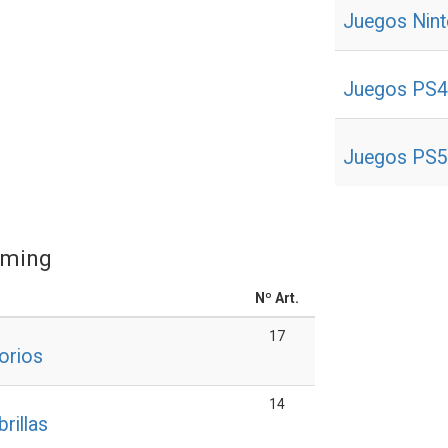
Juegos Nint
Juegos PS
Juegos PS
aming
Nº Art.
17
orios
14
rillas