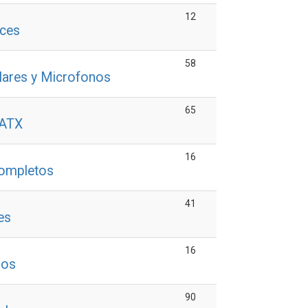
12
oces
58
lares y Microfonos
65
 ATX
16
Completos
41
es
16
dos
90