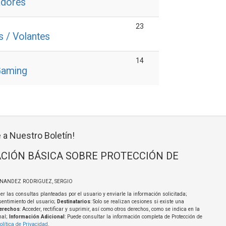
adores
23
s / Volantes
14
Gaming
 a Nuestro Boletín!
CIÓN BÁSICA SOBRE PROTECCIÓN DE
RNANDEZ RODRIGUEZ, SERGIO
er las consultas planteadas por el usuario y enviarle la información solicitada;
sentimiento del usuario;
Destinatarios
: Solo se realizan cesiones si existe una
erechos
: Acceder, rectificar y suprimir, así como otros derechos, como se indica en la
nal;
Información Adicional
: Puede consultar la información completa de Protección de
olítica de Privacidad
.