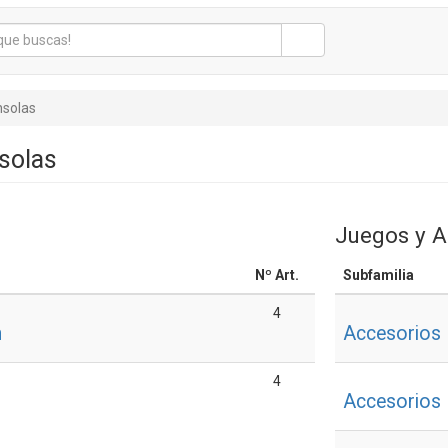
nsolas
solas
Juegos y A
Nº Art.
Subfamilia
4
h
Accesorios 
4
Accesorios