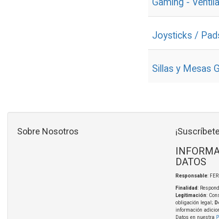
Gaming - Ventil
Joysticks / Pad
Sillas y Mesas 
Sobre Nosotros
¡Suscríbete
INFORMA
DATOS
Responsable
: FE
Finalidad
: Respond
Legitimación
: Con
obligación legal;
D
información adicio
Datos en nuestra
P