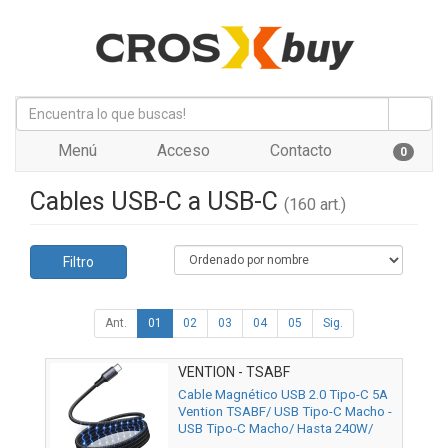
Menú
Acceso
Contacto
0
Cables USB-C a USB-C
(160 art.)
Filtro
Ant.
01
02
03
04
05
Sig.
VENTION - TSABF
Cable Magnético USB 2.0 Tipo-C 5A
Vention TSABF/ USB Tipo-C Macho -
USB Tipo-C Macho/ Hasta 240W/
480Mbps/ 1m/ Negro