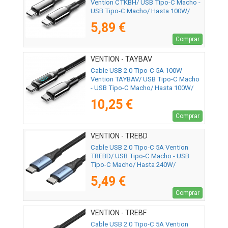
Vention CTKBH/ USB Tipo-C Macho -
USB Tipo-C Macho/ Hasta 100W/
480Mbps/ 2m/ Negro
5,89 €
Comprar
VENTION - TAYBAV
Cable USB 2.0 Tipo-C 5A 100W
Vention TAYBAV/ USB Tipo-C Macho
- USB Tipo-C Macho/ Hasta 100W/
480Mbps/ 1.2m/ con Pantalla LED/
10,25 €
Negro
Comprar
VENTION - TREBD
Cable USB 2.0 Tipo-C 5A Vention
TREBD/ USB Tipo-C Macho - USB
Tipo-C Macho/ Hasta 240W/
480Mbps/ 50cm/ Azul y Negro
5,49 €
Comprar
VENTION - TREBF
Cable USB 2.0 Tipo-C 5A Vention