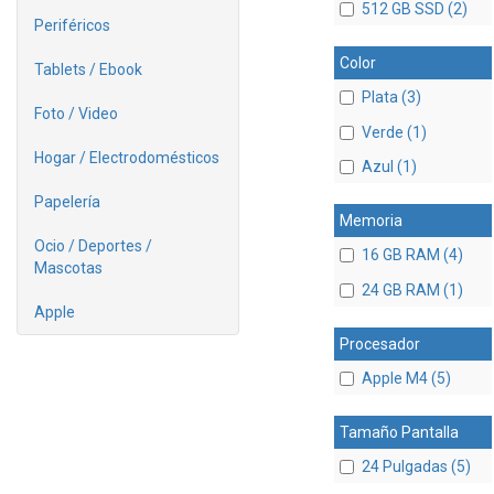
512 GB SSD (2)
Periféricos
Color
Tablets / Ebook
Plata (3)
Foto / Video
Verde (1)
Hogar / Electrodomésticos
Azul (1)
Papelería
Memoria
Ocio / Deportes /
16 GB RAM (4)
Mascotas
24 GB RAM (1)
Apple
Procesador
Apple M4 (5)
Tamaño Pantalla
24 Pulgadas (5)