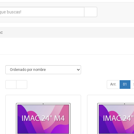
ac
Ant.
01