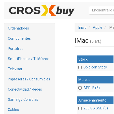
Inicio
Apple
IM
Ordenadores
Componentes
IMac
(5 art.)
Portátiles
SmartPhones / Teléfonos
Stock
Solo con Stock
Televisor
Impresoras / Consumibles
Marcas
APPLE (5)
Conectividad / Redes
Gaming / Consolas
Almacenamiento
256 GB SSD (3)
Cables