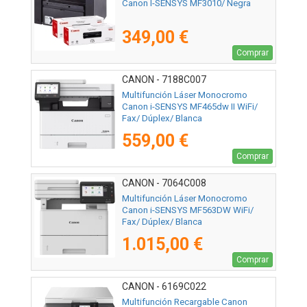
Canon I-SENSYS MF3010/ Negra
349,00 €
Comprar
CANON - 7188C007
Multifunción Láser Monocromo
Canon i-SENSYS MF465dw II WiFi/
Fax/ Dúplex/ Blanca
559,00 €
Comprar
CANON - 7064C008
Multifunción Láser Monocromo
Canon i-SENSYS MF563DW WiFi/
Fax/ Dúplex/ Blanca
1.015,00 €
Comprar
CANON - 6169C022
Multifunción Recargable Canon