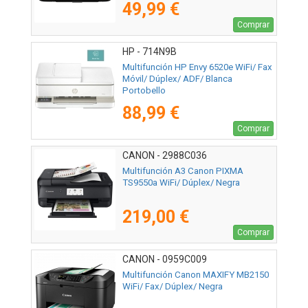
49,99 €
Comprar
HP - 714N9B
Multifunción HP Envy 6520e WiFi/ Fax
Móvil/ Dúplex/ ADF/ Blanca
Portobello
88,99 €
Comprar
CANON - 2988C036
Multifunción A3 Canon PIXMA
TS9550a WiFi/ Dúplex/ Negra
219,00 €
Comprar
CANON - 0959C009
Multifunción Canon MAXIFY MB2150
WiFi/ Fax/ Dúplex/ Negra