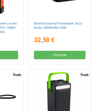
bank Leotec
Batería Externa/Powerbank Trust
PD/ 100W/
Avala 10000mAh/ 20W
iles
32,50 €
Comprar