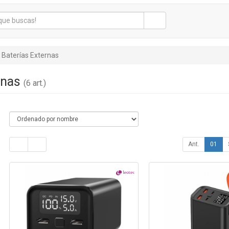
Baterías Externas
rnas
(6 art.)
Ant.
01