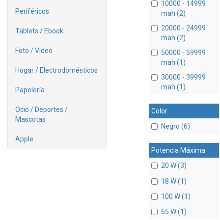
10000 - 14999
Periféricos
mah (2)
20000 - 24999
Tablets / Ebook
mah (2)
Foto / Video
50000 - 59999
mah (1)
Hogar / Electrodomésticos
30000 - 39999
mah (1)
Papelería
Ocio / Deportes /
Color
Mascotas
Negro (6)
Apple
Potencia Máxima
20 W (3)
18 W (1)
100 W (1)
65 W (1)