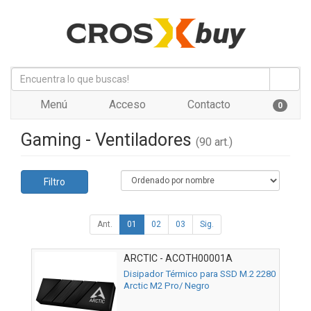
Menú
Acceso
Contacto
0
Gaming - Ventiladores
(90 art.)
Filtro
Ant.
01
02
03
Sig.
ARCTIC - ACOTH00001A
Disipador Térmico para SSD M.2 2280
Arctic M2 Pro/ Negro