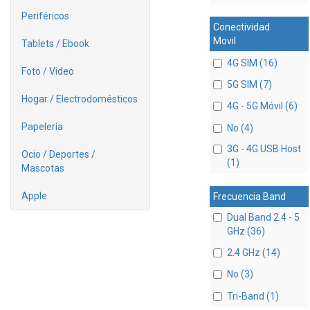
Periféricos
Conectividad
Movil
Tablets / Ebook
4G SIM (16)
Foto / Video
5G SIM (7)
Hogar / Electrodomésticos
4G - 5G Móvil (6)
Papelería
No (4)
3G - 4G USB Host
Ocio / Deportes /
(1)
Mascotas
Apple
Frecuencia Band
Dual Band 2.4 - 5
GHz (36)
2.4 GHz (14)
No (3)
Tri-Band (1)