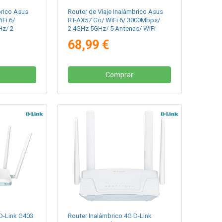
brico Asus
Router de Viaje Inalámbrico Asus
Fi 6/
RT-AX57 Go/ WiFi 6/ 3000Mbps/
z/ 2
2.4GHz 5GHz/ 5 Antenas/ WiFi
/ac/n/a/ -
802.11ax/ac/n/a/ - n/b/g
68,99 €
Comprar
D-Link G403
Router Inalámbrico 4G D-Link