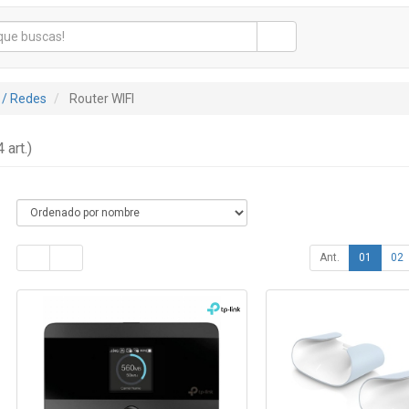
 / Redes
Router WIFI
 art.)
Ant.
01
02