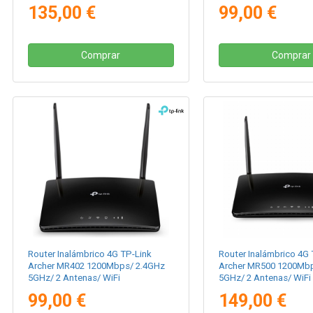
802.11ax/ac/n/a/ - n/b/g
802.11ac/n/a - b/g/n
135,00 €
99,00 €
Comprar
Comprar
Router Inalámbrico 4G TP-Link
Router Inalámbrico 4G 
Archer MR402 1200Mbps/ 2.4GHz
Archer MR500 1200Mb
5GHz/ 2 Antenas/ WiFi
5GHz/ 2 Antenas/ WiFi
802.11ac/n/a/b/g/n
802.11a/n/ac - b/g/n
99,00 €
149,00 €