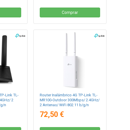
Comprar
TP-Link TL-
Router Inalámbrico 4G TP-Link TL-
4GHz/ 2
MR100-Outdoor 300Mbps/ 2.4GHz/
/g/n
2 Antenas/ WiFi 802.11 b/g/n
72,50 €