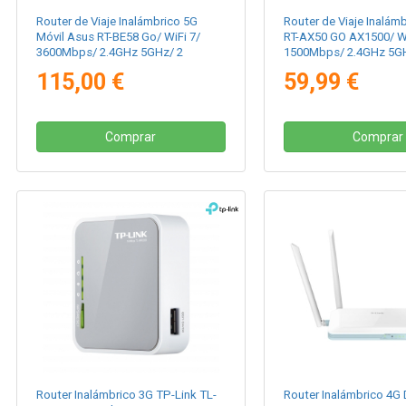
Router de Viaje Inalámbrico 5G
Router de Viaje Inalám
Móvil Asus RT-BE58 Go/ WiFi 7/
RT-AX50 GO AX1500/ Wi
3600Mbps/ 2.4GHz 5GHz/ 2
1500Mbps/ 2.4GHz 5GH
Antenas/ WiFi 802.11be/ax/ac/n/a/
Antenas/ WiFi 802.11ax
115,00 €
59,99 €
- n/b/g
n/b/g
Comprar
Comprar
Router Inalámbrico 3G TP-Link TL-
Router Inalámbrico 4G 