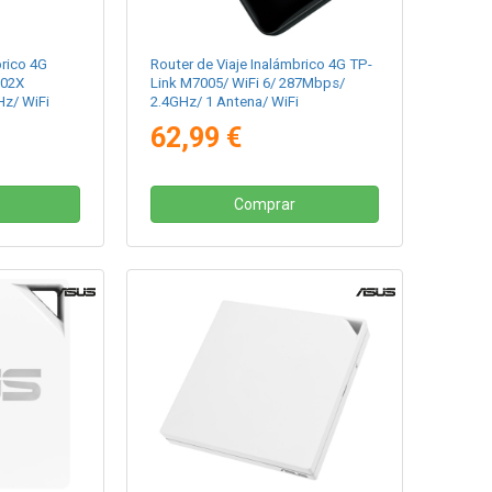
brico 4G
Router de Viaje Inalámbrico 4G TP-
502X
Link M7005/ WiFi 6/ 287Mbps/
z/ WiFi
2.4GHz/ 1 Antena/ WiFi
802.11b/g/n/ax
62,99 €
Comprar