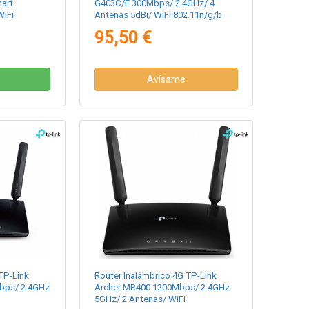
art
G403C/E 300Mbps/ 2.4GHz/ 4
WiFi
Antenas 5dBi/ WiFi 802.11n/g/b
95,50 €
Avísame
TP-Link
Router Inalámbrico 4G TP-Link
bps/ 2.4GHz
Archer MR400 1200Mbps/ 2.4GHz
5GHz/ 2 Antenas/ WiFi