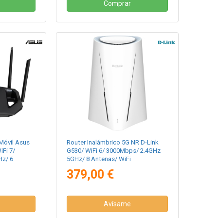
Comprar
Móvil Asus
Router Inalámbrico 5G NR D-Link
Fi 7/
G530/ WiFi 6/ 3000Mbps/ 2.4GHz
z/ 6
5GHz/ 8 Antenas/ WiFi
e/ax/ac/n/a/
802.11ax/ac/n/a/ - n/b/g
379,00 €
Avísame