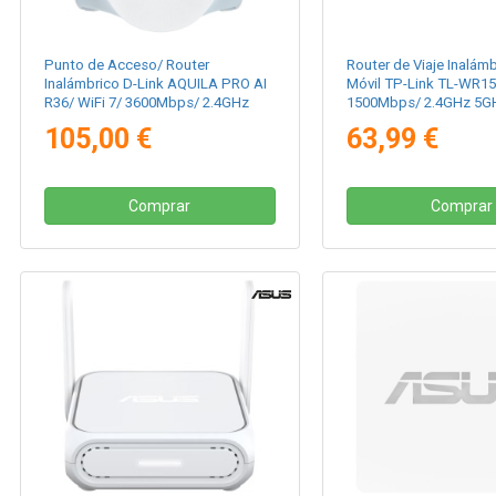
Punto de Acceso/ Router
Router de Viaje Inalám
Inalámbrico D-Link AQUILA PRO AI
Móvil TP-Link TL-WR1
R36/ WiFi 7/ 3600Mbps/ 2.4GHz
1500Mbps/ 2.4GHz 5GH
5GHz/ 4 Antenas/ WiFi
802.11ax/ac/n/a/b/g/n
105,00 €
63,99 €
802.11be/ax/ac/n/a/ - n/b/g
Comprar
Comprar