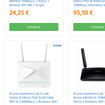
MR3020 150Mbps/ 2.4GHz/ 1
EAGLE PRO AI N300 Sm
Antena/ WiFi 802.11n/g/b
300Mbps/ 4 Antenas/ 
802.11n/b/g
24,25 €
95,50 €
Comprar
Comprar
Router Inalámbrico 4G D-Link
Router Inalámbrico 4G 
G416C/E EAGLE PRO AI AX1500/
Archer MR200 V2 750M
WiFi 6/ 1500Mbps/ 2 Antenas/ WiFi
5GHz/ 2 Antenas/ WiFi