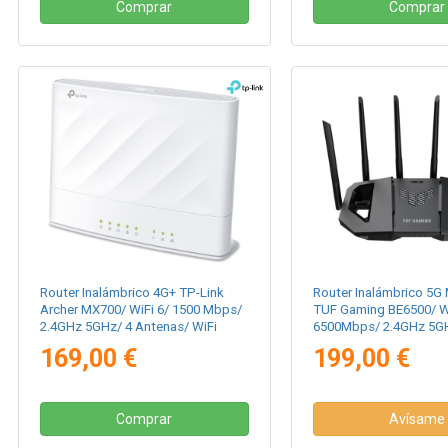
Comprar
Comprar
Router Inalámbrico 4G+ TP-Link
Router Inalámbrico 5G 
Archer MX700/ WiFi 6/ 1500 Mbps/
TUF Gaming BE6500/ Wi
2.4GHz 5GHz/ 4 Antenas/ WiFi
6500Mbps/ 2.4GHz 5GH
802.11ax/ac/n/a/ - n/b/g
Antenas/ WiFi 802.11b
169,00 €
199,00 €
- n/b/g
Comprar
Avísame