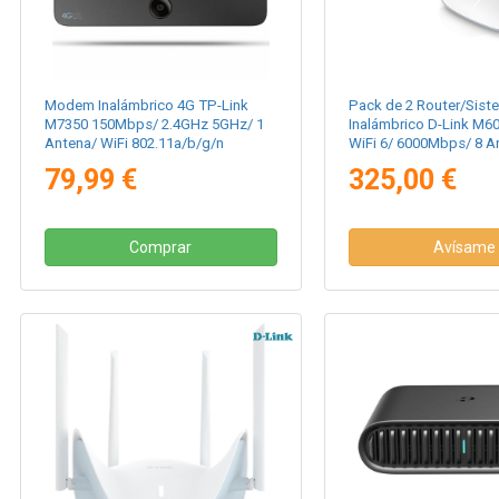
Modem Inalámbrico 4G TP-Link
Pack de 2 Router/Sis
M7350 150Mbps/ 2.4GHz 5GHz/ 1
Inalámbrico D-Link M6
Antena/ WiFi 802.11a/b/g/n
WiFi 6/ 6000Mbps/ 8 A
802.11ax/ac/n/g/b/k/v
79,99 €
325,00 €
Comprar
Avísame