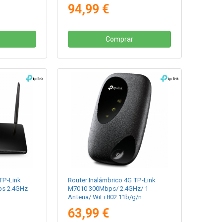
802.11ac/n/a/b/g/n
94,99 €
Comprar
TP-Link
Router Inalámbrico 4G TP-Link
ps 2.4GHz
M7010 300Mbps/ 2.4GHz/ 1
Antena/ WiFi 802.11b/g/n
63,99 €