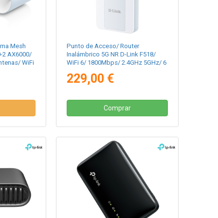
tema Mesh
Punto de Acceso/ Router
0-2 AX6000/
Inalámbrico 5G NR D-Link F518/
ntenas/ WiFi
WiFi 6/ 1800Mbps/ 2.4GHz 5GHz/ 6
/a/h
Antenas/ WiFi 802.11/ax/ac/n/a/ -
229,00 €
n/b/g
Comprar