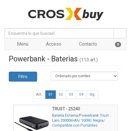
Menú
Acceso
Contacto
0
Powerbank - Baterias
(113 art.)
Filtro
Ant.
01
02
03
04
Sig.
TRUST - 25240
Batería Externa/Powerbank Trust
Laro 20000mAh/ 100W/ Negra/
Compatible con Portátiles