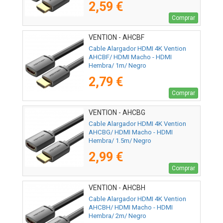
2,59 €
Comprar
VENTION - AHCBF
Cable Alargador HDMI 4K Vention
AHCBF/ HDMI Macho - HDMI
Hembra/ 1m/ Negro
2,79 €
Comprar
VENTION - AHCBG
Cable Alargador HDMI 4K Vention
AHCBG/ HDMI Macho - HDMI
Hembra/ 1.5m/ Negro
2,99 €
Comprar
VENTION - AHCBH
Cable Alargador HDMI 4K Vention
AHCBH/ HDMI Macho - HDMI
Hembra/ 2m/ Negro