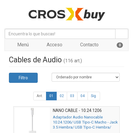
Menú
Acceso
Contacto
0
Cables de Audio
(116 art.)
Filtro
Ant.
01
02
03
04
Sig.
NANO CABLE - 10.24.1206
Adaptador Audio Nanocable
10.24.1206/ USB Tipo-C Macho - Jack
3.5 Hembra/ USB Tipo-C Hembra/
Blanco