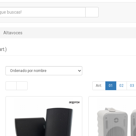
Altavoces
rt.)
Ant.
01
02
03