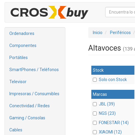
Inicio
Periféricos
Ordenadores
Componentes
Altavoces
(139 a
Portátiles
SmartPhones / Teléfonos
Stock
Solo con Stock
Televisor
Impresoras / Consumibles
Marcas
JBL (39)
Conectividad / Redes
NGS (23)
Gaming / Consolas
FONESTAR (14)
Cables
XIAOMI (12)