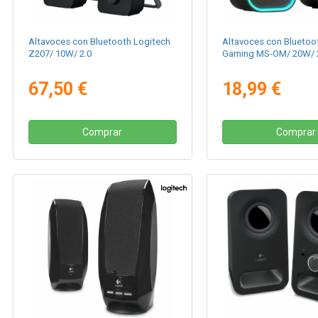
Altavoces con Bluetooth Logitech
Altavoces con Bluetoo
Z207/ 10W/ 2.0
Gaming MS-OM/ 20W/ 
67,50 €
18,99 €
Comprar
Comprar