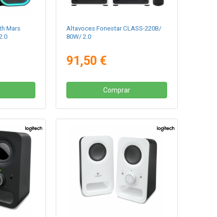
th Mars
Altavoces Fonestar CLASS-220B/
2.0
80W/ 2.0
91,50 €
Comprar