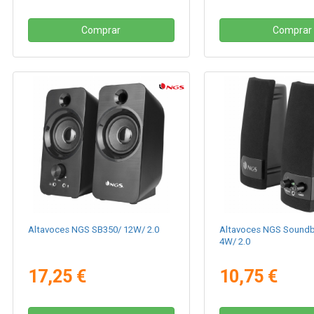
Comprar
Comprar
Altavoces NGS SB350/ 12W/ 2.0
Altavoces NGS Soundb
4W/ 2.0
17,25 €
10,75 €