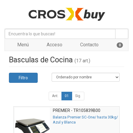
Menú
Acceso
Contacto
0
Basculas de Cocina
(17 art.)
Filtro
Ant.
01
Sig.
PREMIER - TR105839B00
Balanza Premier SC-One/ hasta 30kg/
Azul y Blanca