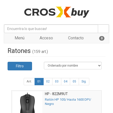
Menú
Acceso
Contacto
0
Ratones
(159 art.)
Filtro
Ant.
01
02
03
04
05
Sig.
HP - 822M9UT
Ratón HP 105/ Hasta 1600 DPI/
Negro