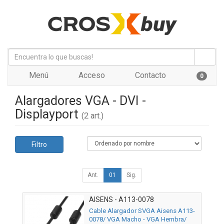
Menú
Acceso
Contacto
0
Alargadores VGA - DVI -
Displayport
(2 art.)
Filtro
Ant.
01
Sig.
AISENS - A113-0078
Cable Alargador SVGA Aisens A113-
0078/ VGA Macho - VGA Hembra/