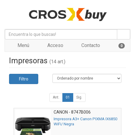
Menú
Acceso
Contacto
0
Impresoras
(14 art.)
Filtro
Ant.
01
Sig.
CANON - 8747B006
Impresora A3+ Canon PIXMA IX6850
WiFi/ Negra