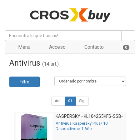
Menú
Acceso
Contacto
0
Antivirus
(14 art.)
Filtro
Ant.
01
Sig.
KASPERSKY - KL1042S5KFS-SSB-
ES
Antivirus Kaspersky Plus/ 10
Dispositivos/ 1 Año