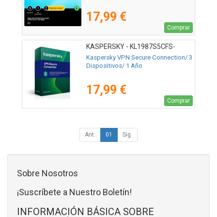
17,99 €
Comprar
KASPERSKY - KL1987S5CFS-
MSBES
Kaspersky VPN Secure Connection/ 3
Dispositivos/ 1 Año
17,99 €
Comprar
Ant.
01
Sig.
Sobre Nosotros
¡Suscríbete a Nuestro Boletín!
INFORMACIÓN BÁSICA SOBRE