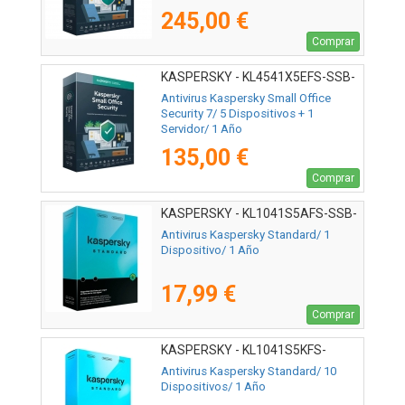
245,00 €
Comprar
KASPERSKY - KL4541X5EFS-SSB-
ES
Antivirus Kaspersky Small Office
Security 7/ 5 Dispositivos + 1
Servidor/ 1 Año
135,00 €
Comprar
KASPERSKY - KL1041S5AFS-SSB-
ES
Antivirus Kaspersky Standard/ 1
Dispositivo/ 1 Año
17,99 €
Comprar
KASPERSKY - KL1041S5KFS-
MSBES
Antivirus Kaspersky Standard/ 10
Dispositivos/ 1 Año