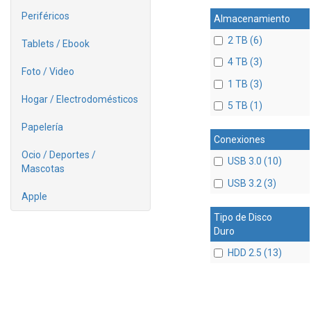
Periféricos
Almacenamiento
2 TB (6)
Tablets / Ebook
4 TB (3)
Foto / Video
1 TB (3)
Hogar / Electrodomésticos
5 TB (1)
Papelería
Conexiones
Ocio / Deportes /
USB 3.0 (10)
Mascotas
USB 3.2 (3)
Apple
Tipo de Disco
Duro
HDD 2.5 (13)