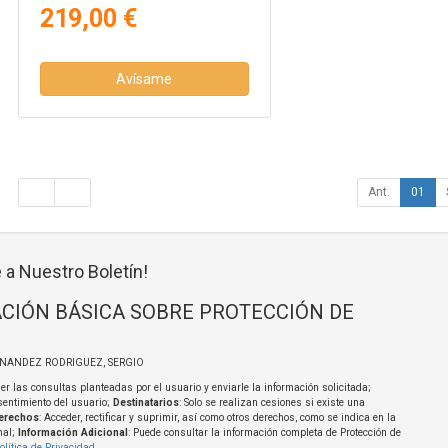
219,00 €
Avísame
Ant.
01
 a Nuestro Boletín!
CIÓN BÁSICA SOBRE PROTECCIÓN DE
RNANDEZ RODRIGUEZ, SERGIO
er las consultas planteadas por el usuario y enviarle la información solicitada;
sentimiento del usuario;
Destinatarios
: Solo se realizan cesiones si existe una
erechos
: Acceder, rectificar y suprimir, así como otros derechos, como se indica en la
nal;
Información Adicional
: Puede consultar la información completa de Protección de
olítica de Privacidad
.