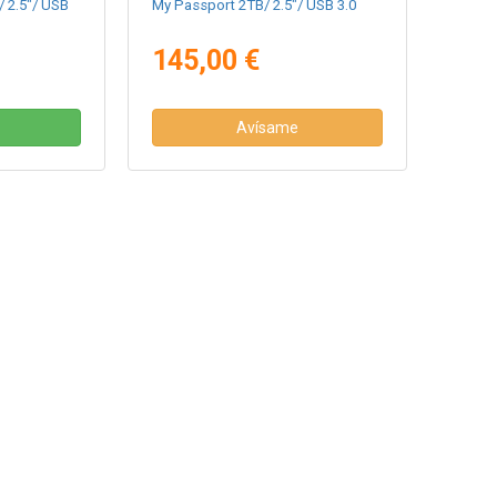
/ 2.5"/ USB
My Passport 2TB/ 2.5"/ USB 3.0
145,00 €
Avísame