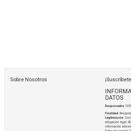
Sobre Nosotros
¡Suscríbete
INFORMA
DATOS
Responsable
: FE
Finalidad
: Respond
Legitimación
: Con
obligación legal;
D
información adicio
Datos en nuestra
P