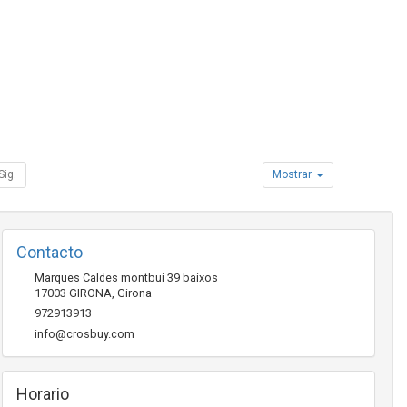
Sig.
Mostrar
Contacto
Marques Caldes montbui 39 baixos
17003
GIRONA
,
Girona
972913913
info@crosbuy.com
Horario