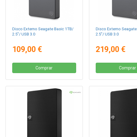
Disco Externo Seagate Basic 1TB/
Disco Externo Seagate
2.5"/ USB 3.0
2.5"/ USB 3.0
109,00 €
219,00 €
Comprar
Comprar