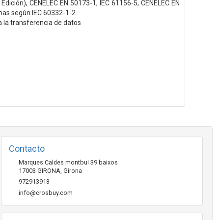
d Edición), CENELEC EN 50173-1, IEC 61156-5, CENELEC EN
amas según IEC 60332-1-2.
la transferencia de datos
Contacto
Marques Caldes montbui 39 baixos
17003
GIRONA
,
Girona
972913913
info@crosbuy.com