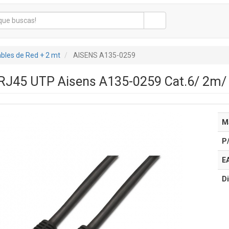
bles de Red + 2 mt
AISENS A135-0259
 RJ45 UTP Aisens A135-0259 Cat.6/ 2m/
M
P
E
Di