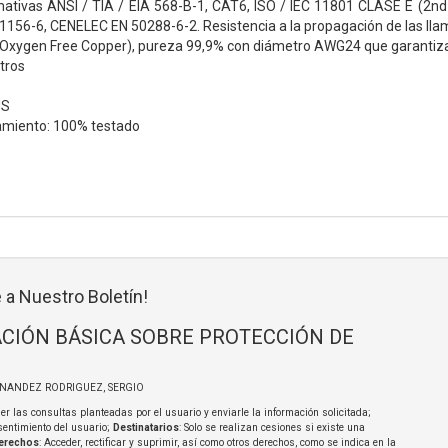
ativas ANSI / TIA / EIA 568-B-1, CAT6, ISO / IEC 11801 CLASE E (2n
1156-6, CENELEC EN 50288-6-2. Resistencia a la propagación de las ll
Oxygen Free Copper), pureza 99,9% con diámetro AWG24 que garantiza 
tros
HS
amiento: 100% testado
 a Nuestro Boletín!
CIÓN BÁSICA SOBRE PROTECCIÓN DE
RNANDEZ RODRIGUEZ, SERGIO
er las consultas planteadas por el usuario y enviarle la información solicitada;
sentimiento del usuario;
Destinatarios
: Solo se realizan cesiones si existe una
erechos
: Acceder, rectificar y suprimir, así como otros derechos, como se indica en la