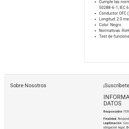
Cumple las norm
50288-6-1, IEC 6
Conductor OFC (
Longitud: 2.0 me
Color: Negro
Normativas: Ro
Test de funcion
Sobre Nosotros
¡Suscríbete
INFORMA
DATOS
Responsable
: FE
Finalidad
: Respond
Legitimación
: Con
obligación legal;
D