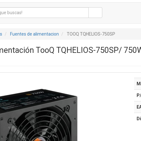
s
Fuentes de alimentacion
TOOQ TQHELIOS-750SP
imentación TooQ TQHELIOS-750SP/ 750W/
M
P
E
Di