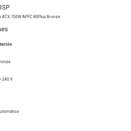
0SP
ón ATX 750W APFC 80Plus Bronze
nes
tación
Bronze
0-240 V
Automático