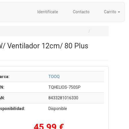
Identifícate
Contacto
Carrito
 Ventilador 12cm/ 80 Plus
arca:
TOOQ
/N:
TQHELIOS-750SP
AN:
8433281016330
sponibilidad:
Disponible
45,99 €