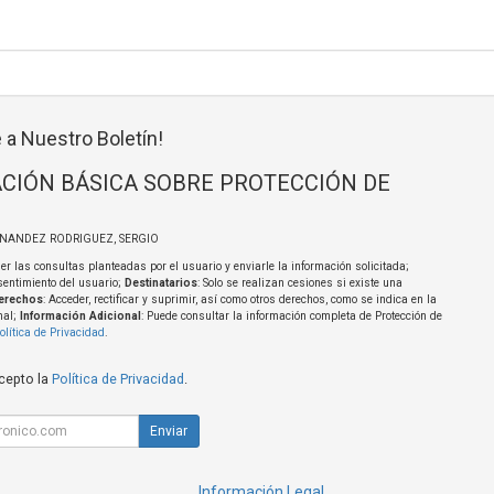
 a Nuestro Boletín!
CIÓN BÁSICA SOBRE PROTECCIÓN DE
RNANDEZ RODRIGUEZ, SERGIO
er las consultas planteadas por el usuario y enviarle la información solicitada;
sentimiento del usuario;
Destinatarios
: Solo se realizan cesiones si existe una
erechos
: Acceder, rectificar y suprimir, así como otros derechos, como se indica en la
nal;
Información Adicional
: Puede consultar la información completa de Protección de
olítica de Privacidad
.
acepto la
Política de Privacidad
.
Enviar
Información Legal