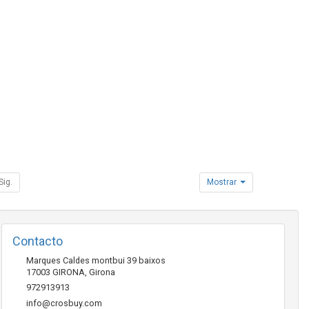
Sig.
Mostrar
Contacto
Marques Caldes montbui 39 baixos
17003
GIRONA
,
Girona
972913913
info@crosbuy.com