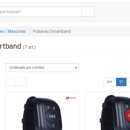
tes / Mascotas
Pulseras Smartband
artband
(7 art.)
Ant.
01