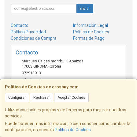
Enviar
Contacto
Información Legal
Política Privacidad
Política de Cookies
Condiciones de Compra
Formas de Pago
Contacto
Marques Caldes montbui 39 baixos
17003
GIRONA
,
Girona
972913913
info@crosbuy.com
Política de Cookies de crosbuy.com
Configurar
Rechazar
Aceptar Cookies
Horario
de 10:00 a 13:30 y de 16:30 a 20:00
Utilizamos cookies propias y de terceros para mejorar nuestros
servicios.
Puede obtener más información, o bien conocer cómo cambiar la
configuración, en nuestra
Política de Cookies
.
, , , , España. - C.I.F.: 40316564W - Tfno: