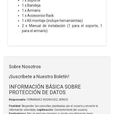
1 x Soporte
1 x Bandeja
1 x Armario
1 x Accesorios Rack
1 x Kit montaje (incluye herramientas)
2 x Manual de instalación (1 para el soporte, 1
para el armario)
Sobre Nosotros
¡Suscríbete a Nuestro Boletín!
INFORMACIÓN BÁSICA SOBRE
PROTECCIÓN DE DATOS
Responsable
: FERNANDEZ RODRIGUEZ, SERGIO
Finalidad
: Responder las consultas planteadas por el usuario y enviarle la
información solicitada;
Legitimación
: Consentimiento del usuario;
Destinatarios
: Solo se realizan cesiones si existe una obligación legal;