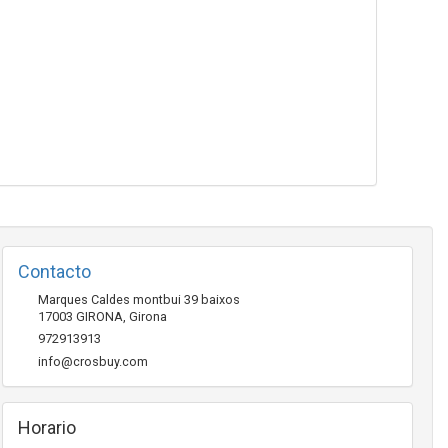
Contacto
Marques Caldes montbui 39 baixos
17003
GIRONA
,
Girona
972913913
info@crosbuy.com
Horario