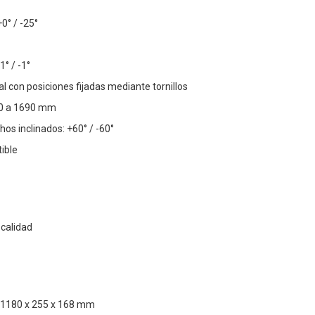
0° / -25°
1° / -1°
l con posiciones fijadas mediante tornillos
090 a 1690 mm
os inclinados: +60° / -60°
ible
 calidad
 1180 x 255 x 168 mm