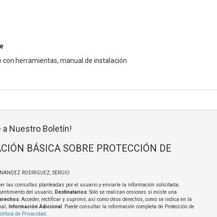
e
e con herramientas, manual de instalación
 a Nuestro Boletín!
CIÓN BÁSICA SOBRE PROTECCIÓN DE
RNANDEZ RODRIGUEZ, SERGIO
er las consultas planteadas por el usuario y enviarle la información solicitada;
sentimiento del usuario;
Destinatarios
: Solo se realizan cesiones si existe una
erechos
: Acceder, rectificar y suprimir, así como otros derechos, como se indica en la
nal;
Información Adicional
: Puede consultar la información completa de Protección de
olítica de Privacidad
.