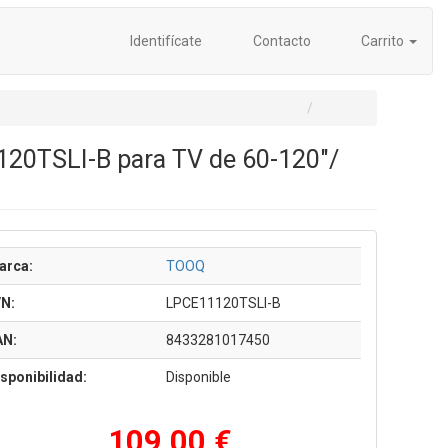
Identifícate
Contacto
Carrito
120TSLI-B para TV de 60-120"/
arca:
TOOQ
/N:
LPCE11120TSLI-B
AN:
8433281017450
sponibilidad:
Disponible
109,00 €