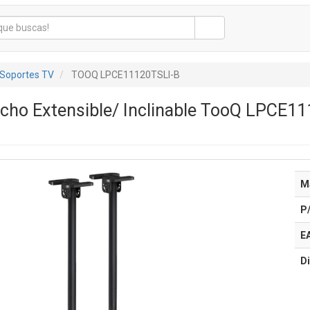
Soportes TV
TOOQ LPCE11120TSLI-B
cho Extensible/ Inclinable TooQ LPCE11
M
P
E
Di