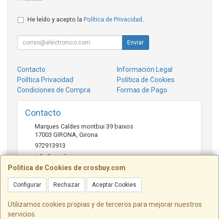
He leído y acepto la
Política de Privacidad
.
Enviar
Contacto
Información Legal
Política Privacidad
Política de Cookies
Condiciones de Compra
Formas de Pago
Contacto
Marques Caldes montbui 39 baixos
17003
GIRONA
,
Girona
972913913
info@crosbuy.com
Política de Cookies de crosbuy.com
Configurar
Rechazar
Aceptar Cookies
Horario
de 10:00 a 13:30 y de 16:30 a 20:00
Utilizamos cookies propias y de terceros para mejorar nuestros
servicios.