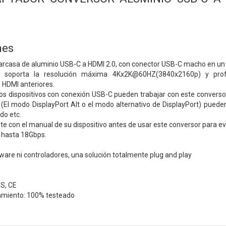
nes
arcasa de aluminio USB-C a HDMI 2.0, con conector USB-C macho en u
 soporta la resolución máxima 4Kx2K@60HZ(3840x2160p) y profu
 HDMI anteriores.
los dispositivos con conexión USB-C pueden trabajar con este converso
(El modo DisplayPort Alt o el modo alternativo de DisplayPort) pued
ado etc.
lte con el manual de su dispositivo antes de usar este conversor para e
 hasta 18Gbps.
ware ni controladores, una solución totalmente plug and play
S, CE
amiento: 100% testeado