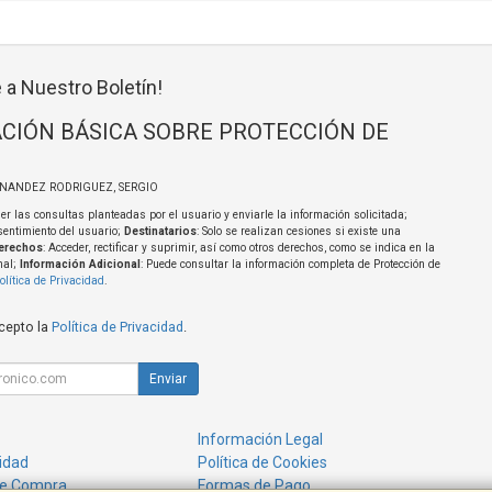
 a Nuestro Boletín!
CIÓN BÁSICA SOBRE PROTECCIÓN DE
RNANDEZ RODRIGUEZ, SERGIO
er las consultas planteadas por el usuario y enviarle la información solicitada;
sentimiento del usuario;
Destinatarios
: Solo se realizan cesiones si existe una
erechos
: Acceder, rectificar y suprimir, así como otros derechos, como se indica en la
nal;
Información Adicional
: Puede consultar la información completa de Protección de
olítica de Privacidad
.
acepto la
Política de Privacidad
.
Enviar
Información Legal
cidad
Política de Cookies
de Compra
Formas de Pago