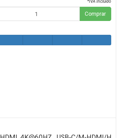
*IVA Incluido
Comprar
HDMI 4K@60HZ, USB-C/M-HDMI/H,