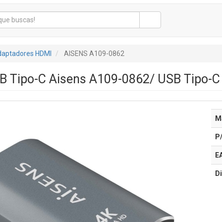
aptadores HDMI
AISENS A109-0862
B Tipo-C Aisens A109-0862/ USB Tipo-
M
P
E
Di