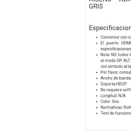
GRIS
Especificacio
Conversor con c
El puerto HDMI
especificaciones
Nota: NO todos 
el modo DP ALT 
con simbolo
al l
Por favor, consu
Ancho de banda
Soporta HDCP
No requiere soft
Longitud: N/A
Color: Gris
Normativas: RoH
Test de funcion