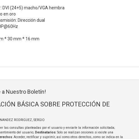
r: DVI (24+5) macho/VGA hembra
o en oro
nsmisión: Dirección dual
80P@60Hz
mm * 30 mm * 16 mm
 a Nuestro Boletín!
CIÓN BÁSICA SOBRE PROTECCIÓN DE
RNANDEZ RODRIGUEZ, SERGIO
er las consultas planteadas por el usuario y enviarle la información solicitada;
sentimiento del usuario;
Destinatarios
: Solo se realizan cesiones si existe una
erechos
: Acceder, rectificar y suprimir, así como otros derechos, como se indica en la