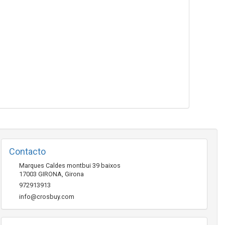
Contacto
Marques Caldes montbui 39 baixos
17003
GIRONA
,
Girona
972913913
info@crosbuy.com