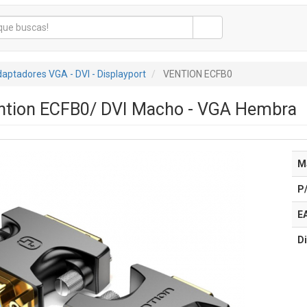
aptadores VGA - DVI - Displayport
VENTION ECFB0
ntion ECFB0/ DVI Macho - VGA Hembra
M
P
E
Di