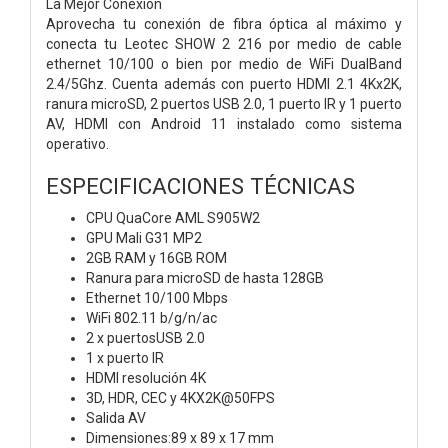
La Mejor Conexión
Aprovecha tu conexión de fibra óptica al máximo y
conecta tu Leotec SHOW 2 216 por medio de cable
ethernet 10/100 o bien por medio de WiFi DualBand
2.4/5Ghz. Cuenta además con puerto HDMI 2.1 4Kx2K,
ranura microSD, 2 puertos USB 2.0, 1 puerto IR y 1 puerto
AV, HDMI con Android 11 instalado como sistema
operativo.
ESPECIFICACIONES TÉCNICAS
CPU QuaCore AML S905W2
GPU Mali G31 MP2
2GB RAM y 16GB ROM
Ranura para microSD de hasta 128GB
Ethernet 10/100 Mbps
WiFi 802.11 b/g/n/ac
2 x puertosUSB 2.0
1 x puerto IR
HDMI resolución 4K
3D, HDR, CEC y 4KX2K@50FPS
Salida AV
Dimensiones:89 x 89 x 17 mm