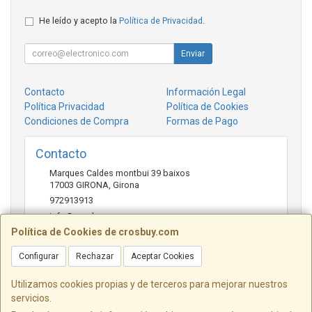
He leído y acepto la
Política de Privacidad
.
Enviar
Contacto
Información Legal
Política Privacidad
Política de Cookies
Condiciones de Compra
Formas de Pago
Contacto
Marques Caldes montbui 39 baixos
17003
GIRONA
,
Girona
972913913
info@crosbuy.com
Política de Cookies de crosbuy.com
Configurar
Rechazar
Aceptar Cookies
Horario
de 10:00 a 13:30 y de 16:30 a 20:00
Utilizamos cookies propias y de terceros para mejorar nuestros
servicios.