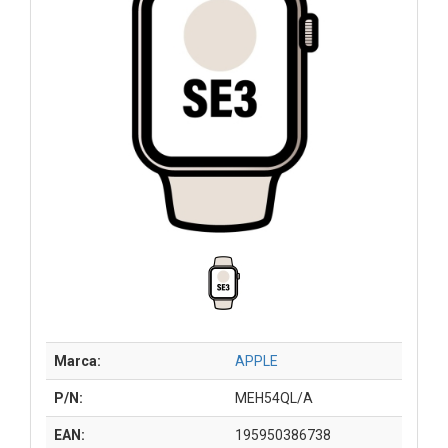
Marca:
APPLE
P/N:
MEH54QL/A
EAN:
195950386738