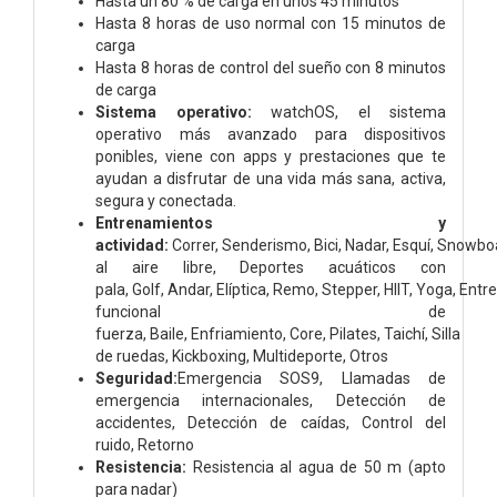
Hasta un 80 % de carga en unos 45 minutos
Hasta 8 horas de uso normal con 15 minutos de
carga
Hasta 8 horas de control del sueño con 8 minutos
de carga
Sistema operativo:
watchOS, el sistema
operativo más avanzado para dispositivos
ponibles, viene con apps y prestaciones que te
ayudan a disfrutar de una vida más sana, activa,
segura y conectada.
Entrenamientos y
actividad:
Correr, Senderismo, Bici, Nadar,
Esquí,
Snowbo
al aire libre,
Deportes acuáticos con
pala,
Golf,
Andar,
Elíptica,
Remo,
Stepper,
HIIT,
Yoga,
Entr
funcional de
fuerza,
Baile,
Enfriamiento,
Core,
Pilates,
Taichí,
Silla
de ruedas,
Kickboxing,
Multideporte,
Otros
Seguridad:
Emergencia SOS9,
Llamadas de
emergencia internacionales,
Detección de
accidentes,
Detección de caídas,
Control del
ruido,
Retorno
Resistencia:
Resistencia al agua de 50 m (apto
para nadar)