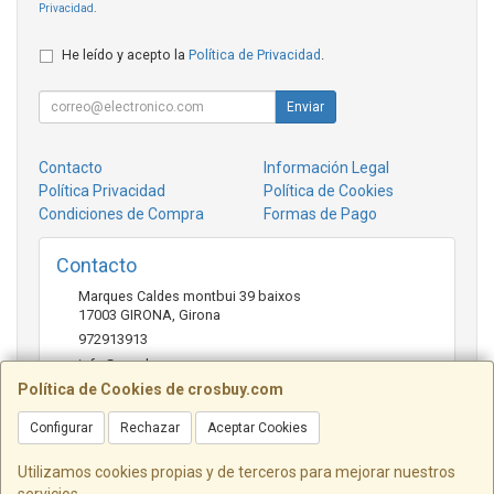
Privacidad
.
He leído y acepto la
Política de Privacidad
.
Enviar
Contacto
Información Legal
Política Privacidad
Política de Cookies
Condiciones de Compra
Formas de Pago
Contacto
Marques Caldes montbui 39 baixos
17003
GIRONA
,
Girona
972913913
info@crosbuy.com
Política de Cookies de crosbuy.com
Configurar
Rechazar
Aceptar Cookies
Horario
de 10:00 a 13:30 y de 16:30 a 20:00
Utilizamos cookies propias y de terceros para mejorar nuestros