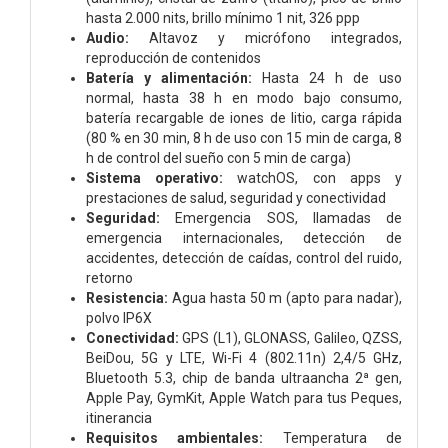
hasta 2.000 nits, brillo mínimo 1 nit, 326 ppp
Audio:
Altavoz y micrófono integrados,
reproducción de contenidos
Batería y alimentación:
Hasta 24 h de uso
normal, hasta 38 h en modo bajo consumo,
batería recargable de iones de litio, carga rápida
(80 % en 30 min, 8 h de uso con 15 min de carga, 8
h de control del sueño con 5 min de carga)
Sistema operativo:
watchOS, con apps y
prestaciones de salud, seguridad y conectividad
Seguridad:
Emergencia SOS, llamadas de
emergencia internacionales, detección de
accidentes, detección de caídas, control del ruido,
retorno
Resistencia:
Agua hasta 50 m (apto para nadar),
polvo IP6X
Conectividad:
GPS (L1), GLONASS, Galileo, QZSS,
BeiDou, 5G y LTE, Wi-Fi 4 (802.11n) 2,4/5 GHz,
Bluetooth 5.3, chip de banda ultraancha 2ª gen,
Apple Pay, GymKit, Apple Watch para tus Peques,
itinerancia
Requisitos ambientales:
Temperatura de