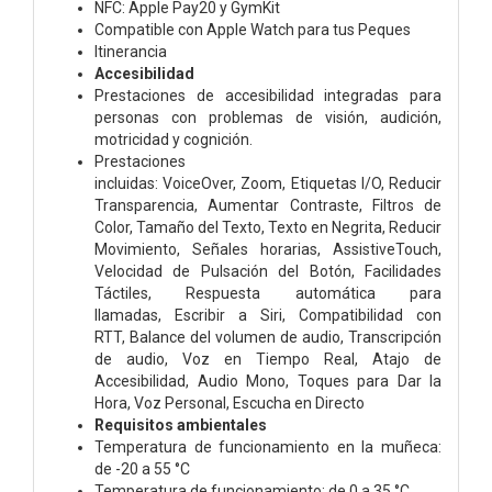
NFC: Apple Pay20 y GymKit
Compatible con Apple Watch para tus Peques
Itinerancia
Accesibilidad
Prestaciones de accesibilidad integradas para
personas con problemas de visión, audición,
motricidad y cognición.
Prestaciones
incluidas:
VoiceOver,
Zoom,
Etiquetas I/O,
Reducir
Transparencia,
Aumentar Contraste,
Filtros de
Color,
Tamaño del Texto,
Texto en Negrita,
Reducir
Movimiento,
Señales horarias,
AssistiveTouch,
V
elocidad de Pulsación del Botón,
Facilidades
Táctiles,
Respuesta automática para
llamadas,
Escribir a Siri,
Compati­bilidad con
RTT,
Balance del volumen de audio,
Transcripción
de audio,
Voz en Tiempo Real,
Atajo de
Accesibilidad,
Audio Mono,
Toques para Dar la
Hora,
Voz Personal,
Escucha en Directo
Requisitos ambientales
Temperatura de funciona­miento en la muñeca:
de -20 a 55 °C
Temperatura de funciona­miento: de 0 a 35 °C