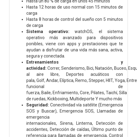
Hasta un 80 % de carga en unos 45 minutos
Hasta 12 horas de uso normal con 15 minutos de
carga
Hasta 8 horas de control del sueño con 5 minutos
de carga
Sistema operativo:
watchOS, el sistema
operativo más avanzado para dispositivos
ponibles, viene con apps y prestaciones que te
ayudan a disfrutar de una vida más sana, activa,
segura y conectada.
Entrenamientos y
actividad:
Correr,
Senderismo,
Bici,
Natación, Buceo,
Esqu
al aire libre,
Deportes acuáticos con
pala,
Golf,
Andar,
Elíptica,
Remo,
Stepper,
HIIT,
Yoga,
Entr
funcional de
fuerza,
Baile,
Enfriamiento,
Core,
Pilates,
Taichí,
Silla
de ruedas,
Kickboxing,
Multideporte
Y mucho más
Seguridad:
Conectividad vía satélite (Emergencia
SOS y Buscar),
Emergencia SOS,
Llamadas de
emergencia
internacionales,
Sirena,
Linterna,
Detección de
accidentes,
Detección de caídas,
Último punto de
referencia para llamadas de emergencia,
Control