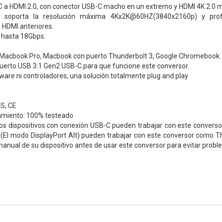
 a HDMI 2.0, con conector USB-C macho en un extremo y HDMI 4K 2.0 m
 soporta la resolución máxima 4Kx2K@60HZ(3840x2160p) y profu
 HDMI anteriores.
 hasta 18Gbps.
Macbook Pro, Macbook con puerto Thunderbolt 3, Google Chromebook. 
puerto USB 3.1 Gen2 USB-C para que funcione este conversor.
ware ni controladores, una solución totalmente plug and play
S, CE
amiento: 100% testeado
os dispositivos con conexión USB-C pueden trabajar con este converso
(El modo DisplayPort Alt) pueden trabajar con este conversor como Thu
manual de su dispositivo antes de usar este conversor para evitar probl