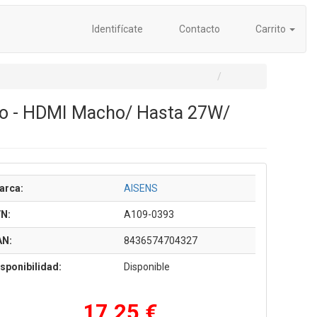
Identifícate
Contacto
Carrito
ho - HDMI Macho/ Hasta 27W/
arca:
AISENS
/N:
A109-0393
AN:
8436574704327
sponibilidad:
Disponible
17,25 €