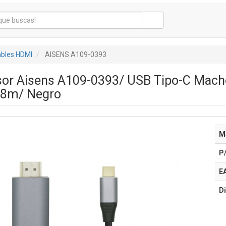
bles HDMI
AISENS A109-0393
sor Aisens A109-0393/ USB Tipo-C Mac
.8m/ Negro
M
P
E
Di