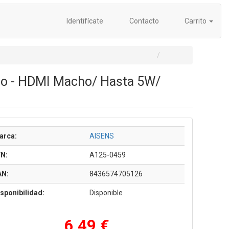
Identifícate
Contacto
Carrito
ho - HDMI Macho/ Hasta 5W/
arca:
AISENS
/N:
A125-0459
AN:
8436574705126
sponibilidad:
Disponible
6,49 €