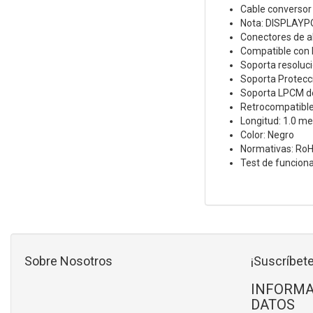
Cable conversor
Nota: DISPLAYPO
Conectores de al
Compatible con D
Soporta resolu
Soporta Protecc
Soporta LPCM de
Retrocompatible 
Longitud: 1.0 me
Color: Negro
Normativas: Ro
Test de funcion
Sobre Nosotros
¡Suscríbete
INFORMA
DATOS