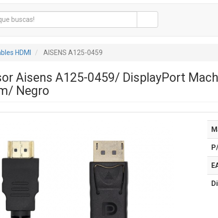
bles HDMI
AISENS A125-0459
sor Aisens A125-0459/ DisplayPort Mac
m/ Negro
M
P
E
Di