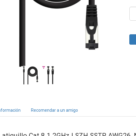
nformación
Recomendar a un amigo
Latiguillo Cat.8.1 2GHz LSZH SSTP AWG26, 