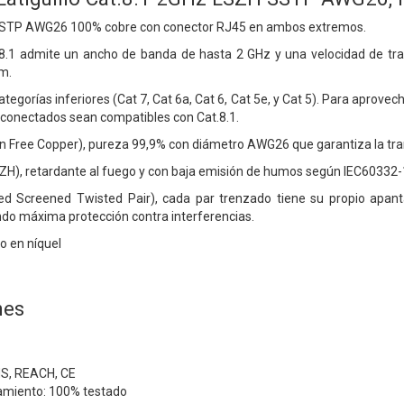
 SSTP AWG26 100% cobre con conector RJ45 en ambos extremos.
.8.1 admite un ancho de banda de hasta 2 GHz y una velocidad de tra
m.
tegorías inferiores (Cat 7, Cat 6a, Cat 6, Cat 5e, y Cat 5). Para apro
s conectados sean compatibles con Cat.8.1.
Free Copper), pureza 99,9% con diámetro AWG26 que garantiza la transf
ZH), retardante al fuego y con baja emisión de humos según IEC60332-
ed Screened Twisted Pair), cada par trenzado tiene su propio apanta
ndo máxima protección contra interferencias.
 en níquel
nes
HS, REACH, CE
amiento: 100% testado