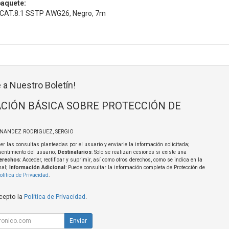
paquete:
d CAT.8.1 SSTP AWG26, Negro, 7m
 a Nuestro Boletín!
CIÓN BÁSICA SOBRE PROTECCIÓN DE
RNANDEZ RODRIGUEZ, SERGIO
er las consultas planteadas por el usuario y enviarle la información solicitada;
sentimiento del usuario;
Destinatarios
: Solo se realizan cesiones si existe una
erechos
: Acceder, rectificar y suprimir, así como otros derechos, como se indica en la
nal;
Información Adicional
: Puede consultar la información completa de Protección de
olítica de Privacidad
.
acepto la
Política de Privacidad
.
Enviar