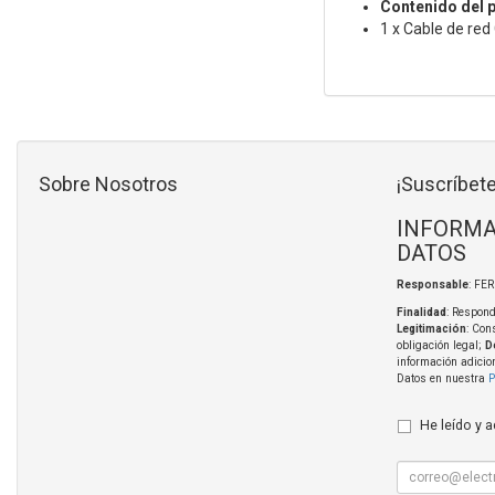
Contenido del 
1 x Cable de re
Sobre Nosotros
¡Suscríbete
INFORMA
DATOS
Responsable
: FE
Finalidad
: Respond
Legitimación
: Con
obligación legal;
D
información adicio
Datos en nuestra
P
He leído y 