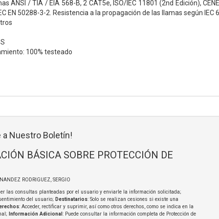
as ANSI / TIA / EIA 568-B, 2 CAT5e, ISO/IEC 11801 (2nd Edición), CE
C EN 50288-3-2. Resistencia a la propagación de las llamas según IEC 
tros
HS
amiento: 100% testeado
 a Nuestro Boletín!
CIÓN BÁSICA SOBRE PROTECCIÓN DE
RNANDEZ RODRIGUEZ, SERGIO
er las consultas planteadas por el usuario y enviarle la información solicitada;
sentimiento del usuario;
Destinatarios
: Solo se realizan cesiones si existe una
erechos
: Acceder, rectificar y suprimir, así como otros derechos, como se indica en la
nal;
Información Adicional
: Puede consultar la información completa de Protección de