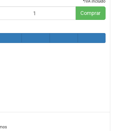
*IVA Incluido
Comprar
emos