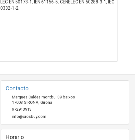
NELEC EN 50173-1, IEN 61156-5, CENELEC EN 50288-3-1, IEC
60332-1-2
Contacto
Marques Caldes montbui 39 baixos
17003
GIRONA
,
Girona
972913913
info@crosbuy.com
Horario