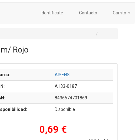
Identifícate
Contacto
Carrito
cm/ Rojo
arca:
AISENS
/N:
A133-0187
AN:
8436574701869
sponibilidad:
Disponible
0,69 €