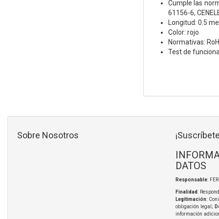
Cumple las norm
61156-6, CENELE
Longitud: 0.5 me
Color: rojo
Normativas: Ro
Test de funcion
Sobre Nosotros
¡Suscríbete
INFORMA
DATOS
Responsable
: FE
Finalidad
: Respond
Legitimación
: Con
obligación legal;
D
información adicio