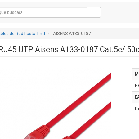
bles de Red hasta 1 mt
AISENS A133-0187
 RJ45 UTP Aisens A133-0187 Cat.5e/ 50
M
P
E
Di