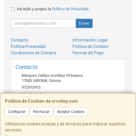
He leído y acepto la
Política de Privacidad
.
Enviar
Contacto
Información Legal
Política Privacidad
Política de Cookies
Condiciones de Compra
Formas de Pago
Contacto
Marques Caldes montbui 39 baixos
17003
GIRONA
,
Girona
972913913
info@crosbuy.com
Política de Cookies de crosbuy.com
Configurar
Rechazar
Aceptar Cookies
Horario
de 10:00 a 13:30 y de 16:30 a 20:00
Utilizamos cookies propias y de terceros para mejorar nuestros
servicios.