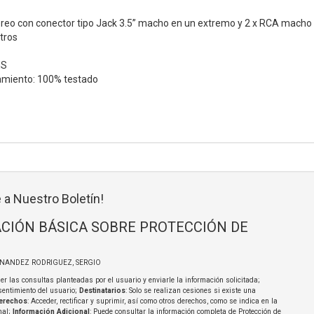
reo con conector tipo Jack 3.5” macho en un extremo y 2 x RCA macho 
tros
HS
amiento: 100% testado
 a Nuestro Boletín!
CIÓN BÁSICA SOBRE PROTECCIÓN DE
RNANDEZ RODRIGUEZ, SERGIO
er las consultas planteadas por el usuario y enviarle la información solicitada;
sentimiento del usuario;
Destinatarios
: Solo se realizan cesiones si existe una
erechos
: Acceder, rectificar y suprimir, así como otros derechos, como se indica en la
nal;
Información Adicional
: Puede consultar la información completa de Protección de