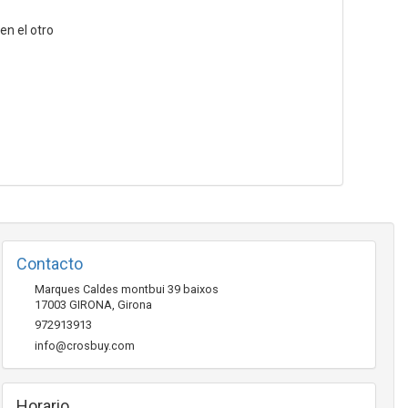
en el otro
Contacto
Marques Caldes montbui 39 baixos
17003
GIRONA
,
Girona
972913913
info@crosbuy.com
Horario