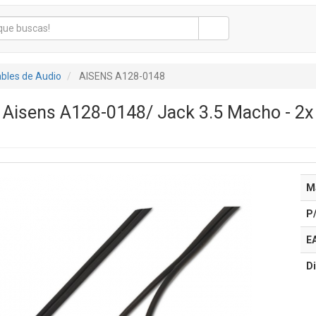
bles de Audio
AISENS A128-0148
o Aisens A128-0148/ Jack 3.5 Macho - 
M
P
E
Di