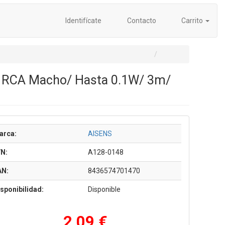
Identifícate
Contacto
Carrito
2x RCA Macho/ Hasta 0.1W/ 3m/
arca:
AISENS
/N:
A128-0148
AN:
8436574701470
sponibilidad:
Disponible
2,09 €