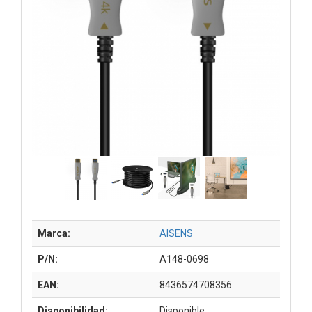
Marca:
AISENS
P/N:
A148-0698
EAN:
8436574708356
Disponibilidad:
Disponible