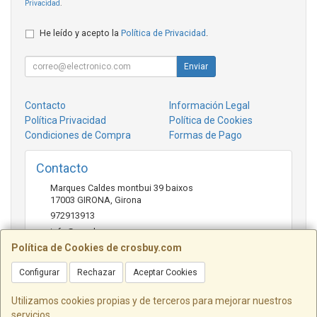
Privacidad
.
He leído y acepto la
Política de Privacidad
.
Enviar
Contacto
Información Legal
Política Privacidad
Política de Cookies
Condiciones de Compra
Formas de Pago
Contacto
Marques Caldes montbui 39 baixos
17003
GIRONA
,
Girona
972913913
info@crosbuy.com
Política de Cookies de crosbuy.com
Configurar
Rechazar
Aceptar Cookies
Horario
de 10:00 a 13:30 y de 16:30 a 20:00
Utilizamos cookies propias y de terceros para mejorar nuestros
servicios.